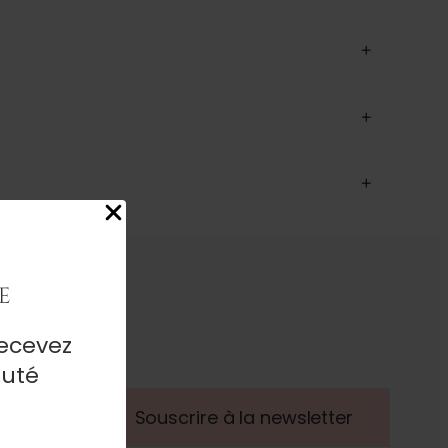
+
+
+
e
ecevez
auté