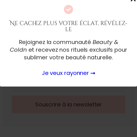
Teint
Ne cachez plus votre éclat, révélez-
le
Souscrivez à notre newsletter
Rejoignez la communauté
Beauty &
Coldn
et recevez nos rituels exclusifs pour
Souscrivez à notre newsletter, et soyez informé
sur nos exclusivités, et nos derniers articles.
sublimer votre beauté naturelle.
Adresse mail
Je veux rayonner