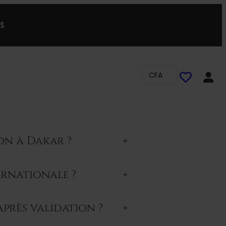
0$
CFA
son à Dakar ?
+
ernationale ?
+
près validation ?
+