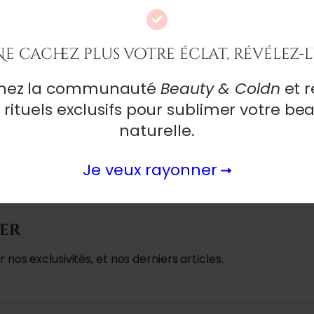
Contactez-nous
Ne cachez plus votre éclat, révélez-l
gnez la communauté
Beauty & Coldn
et r
 rituels exclusifs pour sublimer votre be
naturelle.
Je veux rayonner
ter
nos exclusivités, et nos derniers articles.