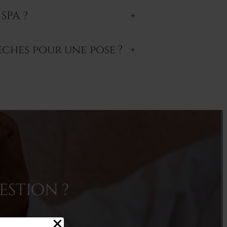
SPA ?
+
èches pour une pose ?
+
estion ?