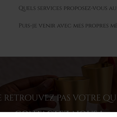
Quels services proposez-vous au 
Puis-je venir avec mes propres m
 retrouvez pas votre qu
Contactez-nous !