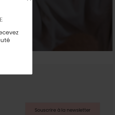
e
ecevez
auté