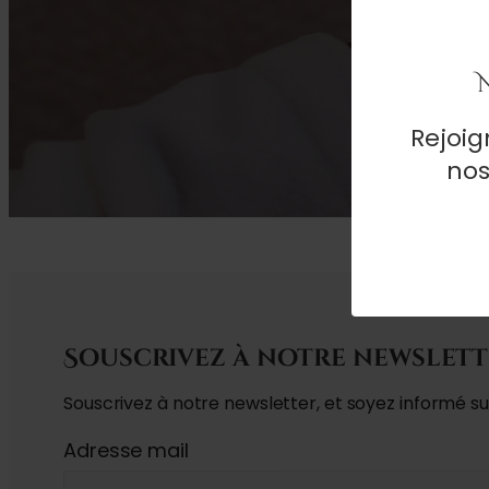
Rejoi
nos
Souscrivez à notre newslet
Souscrivez à notre newsletter, et soyez informé sur 
Adresse mail