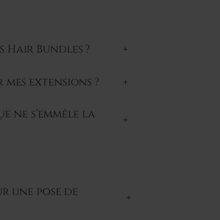
s Hair Bundles ?
+
r mes extensions ?
+
e ne s’emmêle la
+
ur une pose de
+