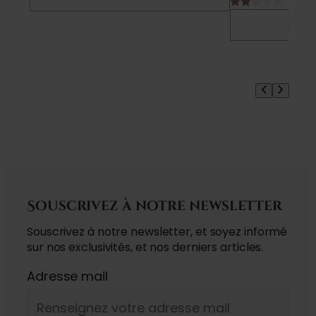
Noté
1
Ruptu
2.00
sur
5
basé
sur
notation
client
Souscrivez à notre newsletter
Souscrivez à notre newsletter, et soyez informé
sur nos exclusivités, et nos derniers articles.
Adresse mail