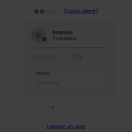
(1 avis client)
Noté
1
2.00
bramslo
sur
Évaluateur
5
basé
3/5
sur
notation
dsdsd
client
Il y a 7 mois
Laisser un avis