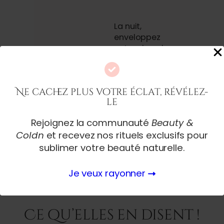
La nuit,
enveloppez
votre chevelure
dans un foulard
en satin ou
dormez sur une
Ne cachez plus votre éclat, révélez-
taie douce pour
le
éviter les
frottements. En
Rejoignez la communauté
Beauty &
journée,
Coldn
et recevez nos rituels exclusifs pour
protégez-la du
soleil.
sublimer votre beauté naturelle.
Je veux rayonner
Ce qu’elles en disent !