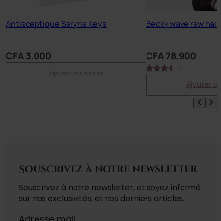
Antisceptique Saryna Keys
Becky wave raw hair
CFA
3.000
CFA
78.900
Ajouter au panier
Noté
2
Ajouter a
3.50
sur 5
basé
sur
notations
client
Souscrivez à notre newsletter
Souscrivez à notre newsletter, et soyez informé
sur nos exclusivités, et nos derniers articles.
Adresse mail