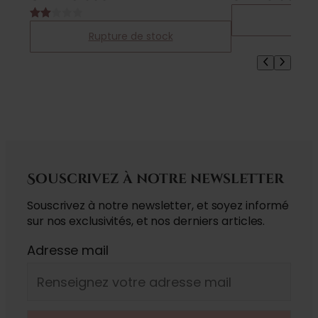
Sele
Noté
1
Rupture de stock
2.00
sur
5
basé
sur
notation
client
Souscrivez à notre newsletter
Souscrivez à notre newsletter, et soyez informé
sur nos exclusivités, et nos derniers articles.
Adresse mail