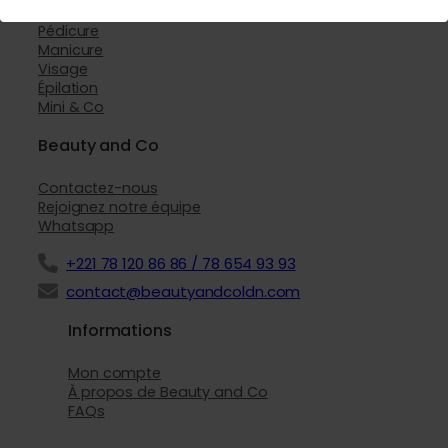
Coiffure
Pédicure
Manicure
Visage
Épilation
Mini & Co
Beauty and Co
Contactez-nous
Rejoignez notre équipe
Whatsapp
+221 78 120 86 86 / 78 654 93 93
contact@beautyandcoldn.com
Informations
Mon compte
À propos de Beauty and Co
FAQs