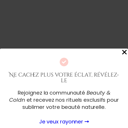
Notre boutique
Ne cachez plus votre éclat, révélez-
le
Cheveux
Produits de beauté
Accessoires de Cheveux
Rejoignez la communauté
Beauty &
Produits de Soin
Coldn
et recevez nos rituels exclusifs pour
sublimer votre beauté naturelle.
Nos services
Cils
Je veux rayonner
SPA