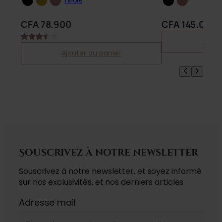
1 More
CFA
78.900
CFA
145.000
Ajout
Noté
2
Ajouter au panier
3.50
sur 5
basé
sur
notations
client
Souscrivez à notre newsletter
Souscrivez à notre newsletter, et soyez informé
sur nos exclusivités, et nos derniers articles.
Adresse mail