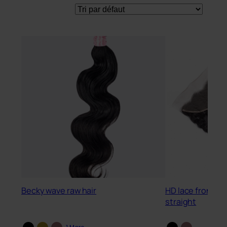
Becky wave raw hair
HD lace frontal N
straight