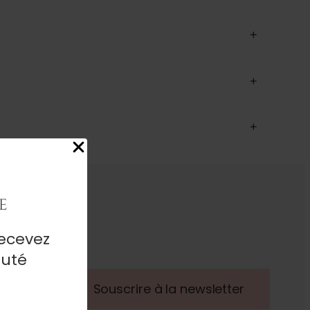
+
+
+
e
ecevez
auté