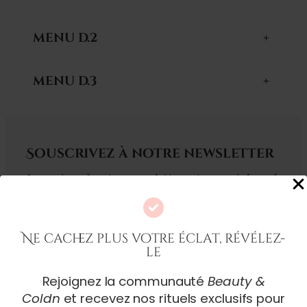
MENU D.2
+
MENU D.3
+
Souscrivez à notre newsletter
Souscrivez à notre newsletter, et soyez informé
sur nos exclusivités, et nos derniers articles.
Adresse mail
Ne cachez plus votre éclat, révélez-
le
Rejoignez la communauté
Beauty &
Coldn
et recevez nos rituels exclusifs pour