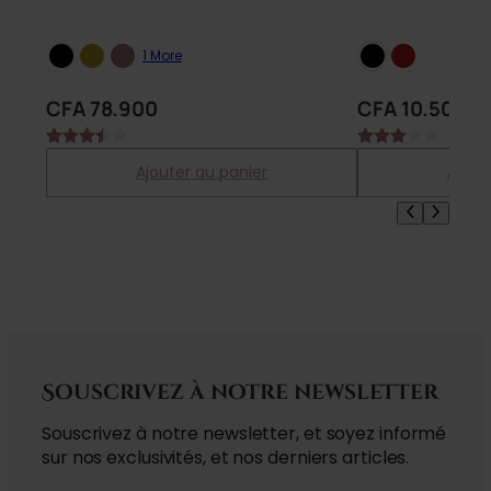
1 More
CFA
78.900
CFA
10.500
–
Noté
2
Noté
1
Ajouter au panier
Ajout
3.50
3.00
sur 5
sur 5
basé
basé
sur
sur
notations
notation
client
client
Souscrivez à notre newsletter
Souscrivez à notre newsletter, et soyez informé
sur nos exclusivités, et nos derniers articles.