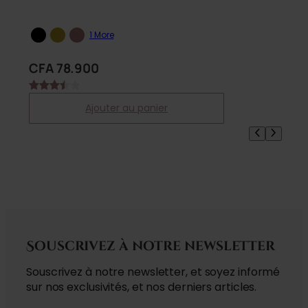
1 More
CFA
78.900
Noté
2
Ajouter au panier
3.50
sur 5
basé
sur
notations
client
Souscrivez à notre newsletter
Souscrivez à notre newsletter, et soyez informé
sur nos exclusivités, et nos derniers articles.