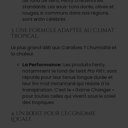
de fond de teint, Fenty a redéfini les
standards. Les sous-tons dorés, olives et
rouges, si communs dans nos régions,
sont enfin célébrés.
3. Une Formule adaptée au Climat
Tropical
Le plus grand défi aux Caraïbes ? L’humidité et
la chaleur.
La Performance :
Les produits Fenty,
notamment le fond de teint
Pro Filt’r
, sont
réputés pour leur tenue longue durée et
leur fini mat instantané qui résiste à la
transpiration. C’est le « Game Changer »
pour toutes celles qui vivent sous le soleil
des tropiques.
4. Un Boost pour l’Économie
Locale