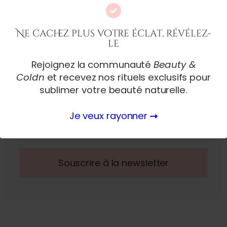
Ne cachez plus votre éclat, révélez-
le
Souscrivez à notre newsletter
Rejoignez la communauté
Beauty &
Souscrivez à notre newsletter, et soyez informé
Coldn
et recevez nos rituels exclusifs pour
sur nos exclusivités, et nos derniers articles.
sublimer votre beauté naturelle.
Adresse mail
Je veux rayonner