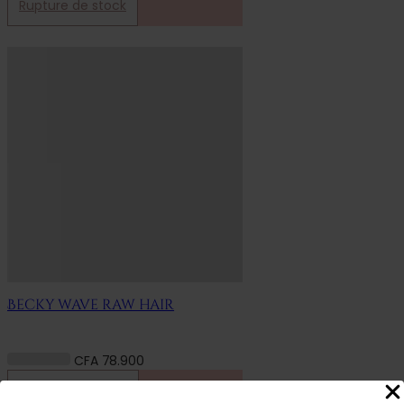
Rupture de stock
Becky wave raw hair
CFA
78.900
Ajouter au panier